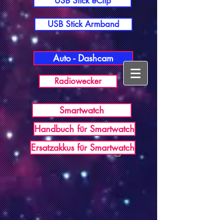
USB Stick eClip
USB Stick Armband
Auto - Dashcam
Radiowecker
Smartwatch
Handbuch für Smartwatch
USB Germany
Ersatzakkus für Smartwatch