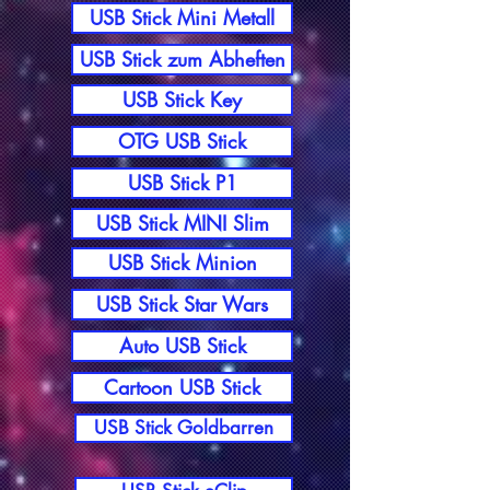
USB Stick Mini Metall
USB Stick zum Abheften
USB Stick Key
OTG USB Stick
USB Stick P1
USB Stick MINI Slim
USB Stick Minion
USB Stick Star Wars
Auto USB Stick
Cartoon USB Stick
USB Stick Goldbarren