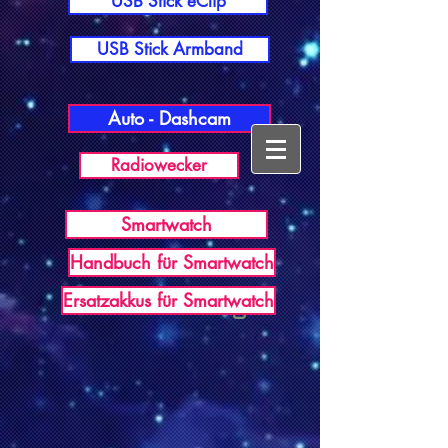
USB Stick eClip
USB Stick Armband
Auto - Dashcam
Radiowecker
Smartwatch
Handbuch für Smartwatch
USB Germany
Ersatzakkus für Smartwatch