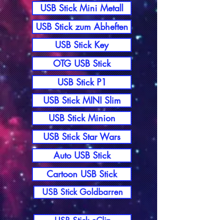
USB Stick Mini Metall
USB Stick zum Abheften
USB Stick Key
OTG USB Stick
USB Stick P1
USB Stick MINI Slim
USB Stick Minion
USB Stick Star Wars
Auto USB Stick
Cartoon USB Stick
USB Stick Goldbarren