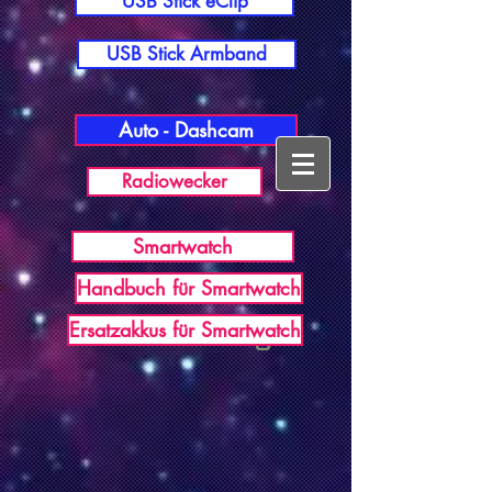
USB Stick eClip
USB Stick Armband
Auto - Dashcam
Radiowecker
Smartwatch
Handbuch für Smartwatch
USB Germany
Ersatzakkus für Smartwatch