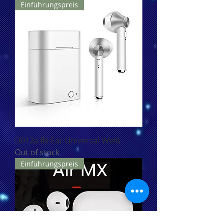
Einführungspreis
D012a IN-Ear Universal Weiß
Out of stock
Einführungspreis