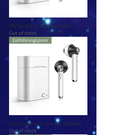
D012a IN-Ear Universal Rot
Out of stock
Einführungspreis
D012a IN-Ear Universal Schwarz
Out of stock