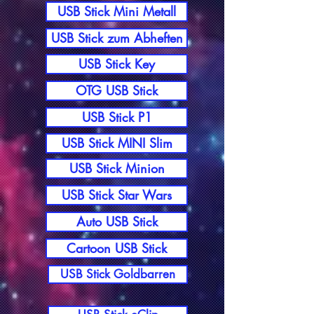
USB Stick Mini Metall
USB Stick zum Abheften
USB Stick Key
OTG USB Stick
USB Stick P1
USB Stick MINI Slim
USB Stick Minion
USB Stick Star Wars
Auto USB Stick
Cartoon USB Stick
USB Stick Goldbarren