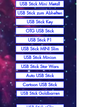
USB Stick Mini Metall
USB Stick zum Abheften
USB Stick Key
OTG USB Stick
USB Stick P1
USB Stick MINI Slim
USB Stick Minion
USB Stick Star Wars
Auto USB Stick
Cartoon USB Stick
USB Stick Goldbarren