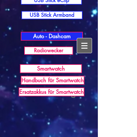
USB Stick eClip
USB Stick Armband
Auto - Dashcam
Radiowecker
Smartwatch
Handbuch für Smartwatch
USB Germany
Ersatzakkus für Smartwatch