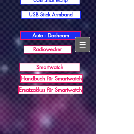
USB Stick eClip
USB Stick Armband
Auto - Dashcam
Radiowecker
Smartwatch
Handbuch für Smartwatch
USB Germany
Ersatzakkus für Smartwatch