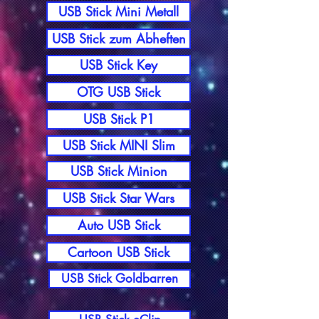
USB Stick Mini Metall
USB Stick zum Abheften
USB Stick Key
OTG USB Stick
USB Stick P1
USB Stick MINI Slim
USB Stick Minion
USB Stick Star Wars
Auto USB Stick
Cartoon USB Stick
USB Stick Goldbarren