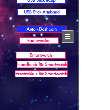
USB Stick eClip
USB Stick Armband
Auto - Dashcam
Radiowecker
Smartwatch
Handbuch für Smartwatch
USB Germany
Ersatzakkus für Smartwatch