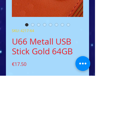
SKU: 4217-64
U66 Metall USB
Stick Gold 64GB
Price
€17.50
Quantity
*
Add to Cart
Der flacher USB-Stick U66
4217