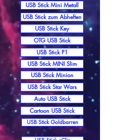
USB Stick Mini Metall
USB Stick zum Abheften
USB Stick Key
OTG USB Stick
USB Stick P1
USB Stick MINI Slim
USB Stick Minion
USB Stick Star Wars
Auto USB Stick
Cartoon USB Stick
USB Stick Goldbarren