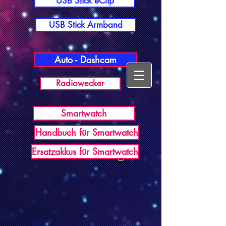
USB Stick eClip
USB Stick Armband
Auto - Dashcam
Radiowecker
Smartwatch
Handbuch für Smartwatch
USB Germany
Ersatzakkus für Smartwatch