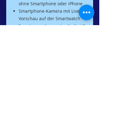
ohne Smartphone oder iPhone
Smartphone-Kamera mit Live-
Vorschau auf der Smartwatch
fernsteuern (nur unter Android)
Benachrichtigungs-Info auf der
Smartwatch: E-Mail, WhatsApp,
Twitter u.v.m. (nur unter
Android)
Mikrofon und Lautsprecher
Lithium-Polymer-Akku
230
mAh: bis zu 24 Stunden
Standby, bis zu 6 Stunden
Sprechzeit
Laden per Micro-USB: 5 V DC /
500 mA
Maße: 48 x 41 x 11 mm, Gewicht:
42 g
Smartwatch
inkl. USB-Ladekabel