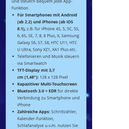
und steuern bequem jede App-
Funktion.
Für Smartphones mit Android
(ab 2.2) und iPhones (ab iOS
8.1),
z.B. für iPhone 4S, 5, 5C, 5S,
6, 6S, SE, 7, 8, 8 Plus, X, Samsung
Galaxy S6, S7, S8, HTC U11, HTC
U Ultra, Sony XZ1, XA1 Plus.etc.
Telefonieren und Musik steuern
via Smartwatch
TFT-Display mit
3,7
cm
(
1,48"
):
128 x 128 Pixel
Kapazitiver Multi-Touchscreen
Bluetooth 3.0 + EDR
für direkte
Verbindung zu Smartphone und
iPhone
Zahlreiche Apps:
Schrittzähler,
Kalender-Funktion,
Schlafanalyse u.v.m. nutzen Sie