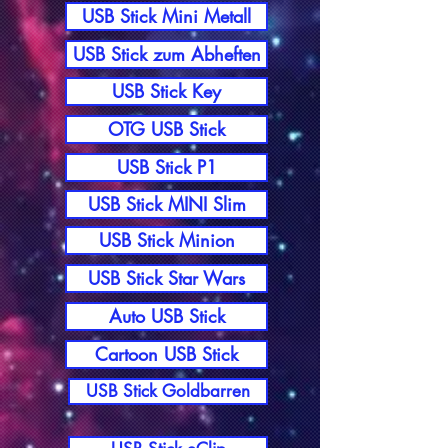
USB Stick Mini Metall
USB Stick zum Abheften
USB Stick Key
OTG USB Stick
USB Stick P1
USB Stick MINI Slim
USB Stick Minion
USB Stick Star Wars
Auto USB Stick
Cartoon USB Stick
USB Stick Goldbarren