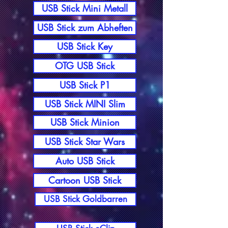
USB Stick Mini Metall
USB Stick zum Abheften
USB Stick Key
OTG USB Stick
USB Stick P1
USB Stick MINI Slim
USB Stick Minion
USB Stick Star Wars
Auto USB Stick
Cartoon USB Stick
USB Stick Goldbarren