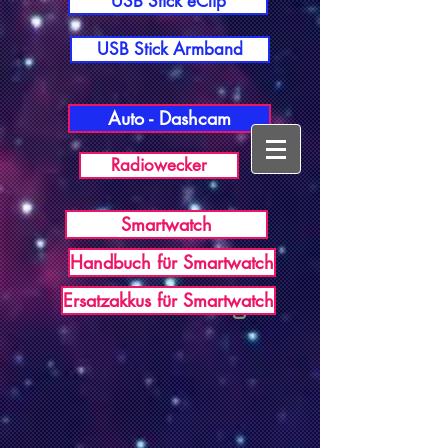
USB Stick eClip
USB Stick Armband
Auto - Dashcam
Radiowecker
Smartwatch
Handbuch für Smartwatch
USB Germany
Ersatzakkus für Smartwatch