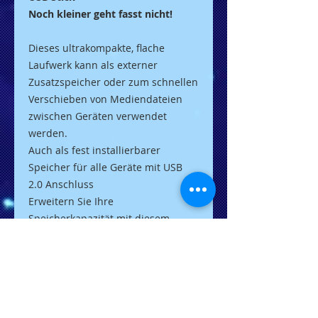
Noch kleiner geht fasst nicht!
Dieses ultrakompakte, flache
Laufwerk kann als externer
Zusatzspeicher oder zum schnellen
Verschieben von Mediendateien
zwischen Geräten verwendet
werden.
Auch als fest installierbarer
Speicher für alle Geräte mit USB
2.0 Anschluss
Erweitern Sie Ihre
Speicherkapazität mit diesem
besonders kompakten und
unauffälligen Flash-Laufwerk um
bis zu 64GB. Schließen Sie es zur
Wiedergabe von HD-Videos an
schlecht zugängliche USB-