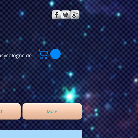
sycologne.de
ch
More