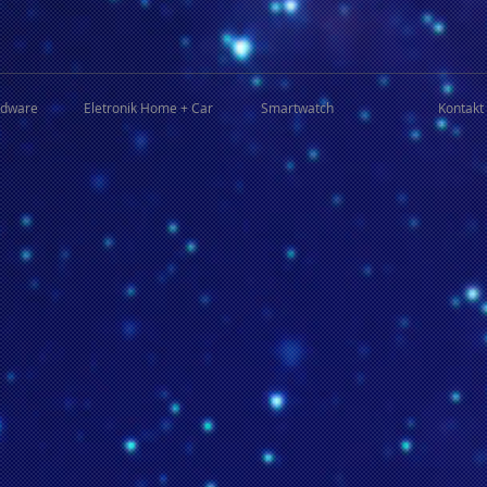
rdware
Eletronik Home + Car
Smartwatch
Kontakt 