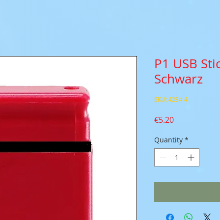
P1 USB Sti
Schwarz
SKU: 4284-4
Price
€5.20
Quantity
*