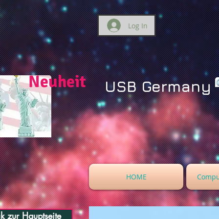
Log In
Neuheit
USB Germany
HOME
Compu
k zur Hauptseite