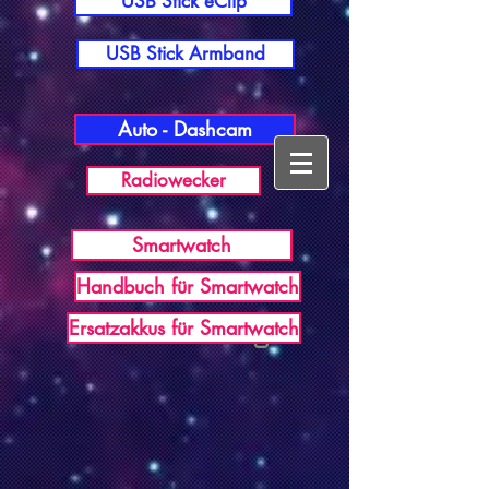
USB Stick eClip
USB Stick Armband
Auto - Dashcam
Radiowecker
Smartwatch
Handbuch für Smartwatch
USB Germany
Ersatzakkus für Smartwatch