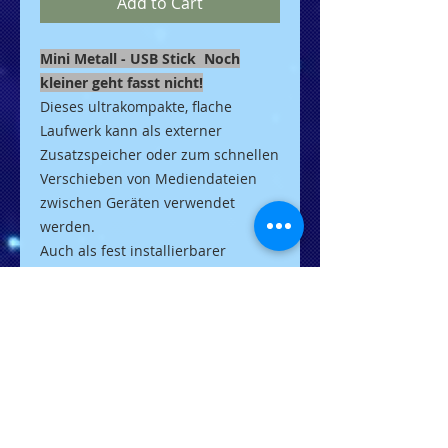
Add to Cart
Mini Metall - USB Stick
Noch
kleiner geht fasst nicht!
Dieses ultrakompakte, flache
Laufwerk kann als externer
Zusatzspeicher oder zum schnellen
Verschieben von Mediendateien
zwischen Geräten verwendet
werden.
Auch als fest installierbarer
Speicher für alle Geräte mit USB
2.0 Anschluss
Erweitern Sie Ihre
Speicherkapazität mit diesem
besonders kompakten und
unauffälligen Flash-Laufwerk um
bis zu 64GB. Schließen Sie es zur
Wiedergabe von HD-Videos an