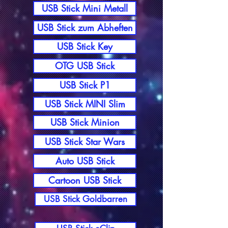
USB Stick Mini Metall
USB Stick zum Abheften
USB Stick Key
OTG USB Stick
USB Stick P1
USB Stick MINI Slim
USB Stick Minion
USB Stick Star Wars
Auto USB Stick
Cartoon USB Stick
USB Stick Goldbarren