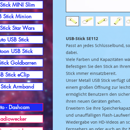
Stick MINI Slim
 Stick Minion
Stick Star Wars
USB-Stick SE112
to USB Stick
Passt an jedes Schlüs
selbund, s
toon USB Stick
dabei.
Viele Farben und Kapazitäten w
tick Goldbarren
Befestigen Sie den Stick an Ihr
Stick immer
einsatzbereit.
B Stick eClip
Unser Metall USB Stick verfügt
ü
Stick Armband
einem großen Öffnung zur leich
ermöglicht Benutzern den sicher
ihren neuen Geräten gehen.
to - Dashcam
Erweitern Sie Ihre Speicherkapa
und unauffälligen Flash-Laufwer
adiowecker
Wiedergabe von HD-Videos an sc
Fernsehers an oder auch an Ihr