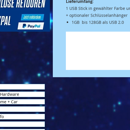
Lieferumfang
:
1 USB Stick in gewählter Farbe 
+
optionaler
Schlüsselanhänger
1GB bis 128GB als USB 2.0
 Hardware
ome + Car
fo