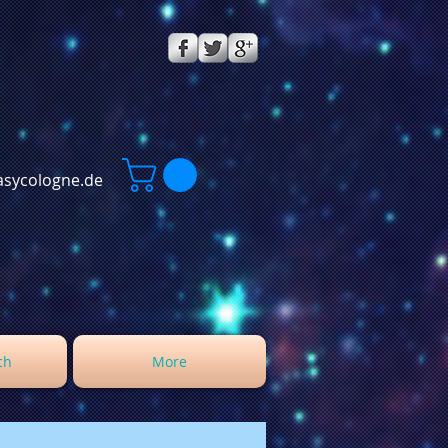
sycologne.de
ch
More