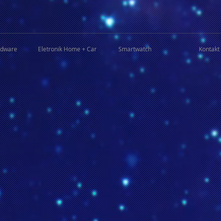
rdware
Eletronik Home + Car
Smartwatch
Kontakt 