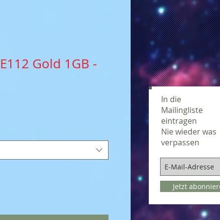
SE112 Gold 1GB -
In die
Mailingliste
eintragen
Nie wieder was
verpassen
Jetzt abonnie