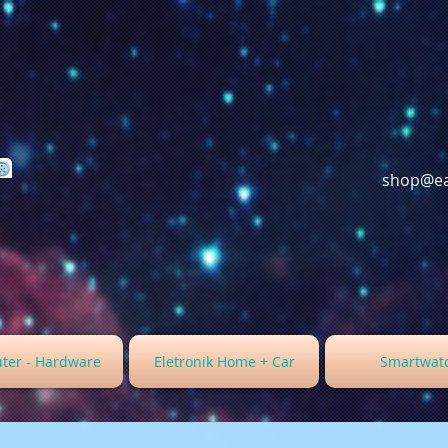
shop@ea
ter - Hardware
Eletronik Home + Car
Smartwat