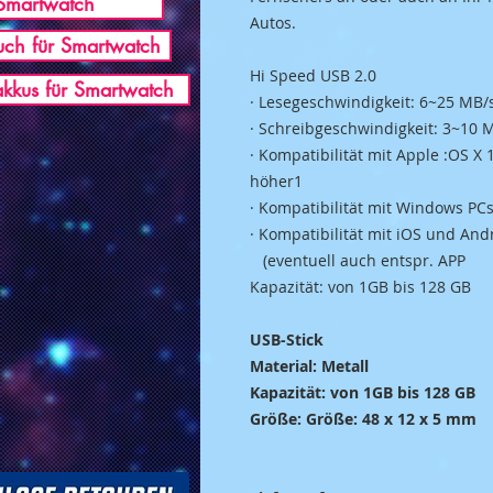
Smartwatch
Autos.
ch für Smartwatch
Hi Speed USB 2.0
akkus für Smartwatch
· Lesegeschwindigkeit: 6~25 MB/
· Schreibgeschwindigkeit: 3~10 
· Kompatibilität mit Apple :OS X
höher1
· Kompatibilität mit Windows P
· Kompatibilität mit iOS und And
(eventuell auch entspr. APP
Kapazität: von 1GB bis 128 GB
USB-Stick
Material: Metall
Kapazität: von 1GB bis 128 GB
Größe: Größe: 48 x 12 x 5 mm