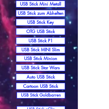
USB Stick Mini Metall
USB Stick zum Abheften
USB Stick Key
OTG USB Stick
USB Stick P1
USB Stick MINI Slim
USB Stick Minion
USB Stick Star Wars
Auto USB Stick
Cartoon USB Stick
USB Stick Goldbarren