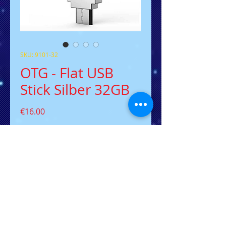
SKU: 9101-32
OTG - Flat USB
Stick Silber 32GB
Price
€16.00
Out of Stock
Dank zusätzlichem Micro-USB-
Anschluss kann dieser USB-Stick
direkt an das Smartphone oder
Tablet angeschlossen werden.
Software, Dokumente, Fotos, Musik