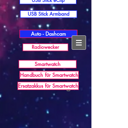
USB Stick eClip
USB Stick Armband
Auto - Dashcam
Radiowecker
Smartwatch
Handbuch für Smartwatch
USB Germany
Ersatzakkus für Smartwatch