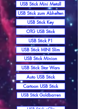
USB Stick Mini Metall
USB Stick zum Abheften
USB Stick Key
OTG USB Stick
USB Stick P1
USB Stick MINI Slim
USB Stick Minion
USB Stick Star Wars
Auto USB Stick
Cartoon USB Stick
USB Stick Goldbarren