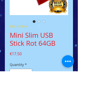
SKU: 4219-64
Mini Slim USB
Stick Rot 64GB
Price
€17.50
Quantity
*
Add to Cart
Der flacher USB-Stick der Welt,
ideal zum Briefversand.