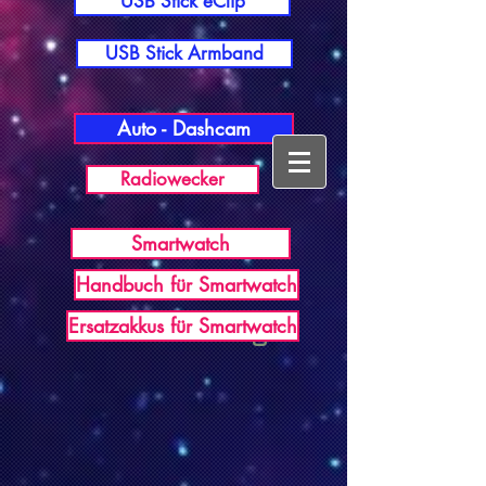
USB Stick eClip
USB Stick Armband
Auto - Dashcam
Radiowecker
Smartwatch
Handbuch für Smartwatch
USB Germany
Ersatzakkus für Smartwatch