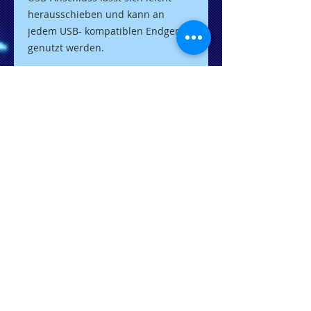
herausschieben und kann an
jedem USB- kompatiblen Endgerät
genutzt werden.
Ein Standard. Viele Möglichkeiten.
Unser Premium USB DRIVE verfügt
über die volle Cleverness des
FiLEREX-Standards: Es lässt sich
bequem abheften und kombiniert
so digitale und analoge Daten
intuitiv und leicht
wiederauffindbar.
Selbstverständlich ist es mit jedem
Computer mit USB-Anschluss
kompatibel.
------------------------------------------------
--------------------------------------
Option1 Standard-USB Stick