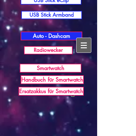
USB Stick eClip
USB Stick Armband
Auto - Dashcam
Radiowecker
Smartwatch
Handbuch für Smartwatch
USB Germany
Ersatzakkus für Smartwatch