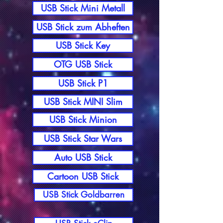
USB Stick Mini Metall
USB Stick zum Abheften
USB Stick Key
OTG USB Stick
USB Stick P1
USB Stick MINI Slim
USB Stick Minion
USB Stick Star Wars
Auto USB Stick
Cartoon USB Stick
USB Stick Goldbarren