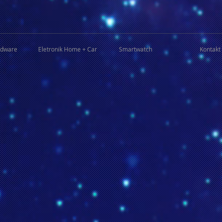
rdware
Eletronik Home + Car
Smartwatch
Kontakt 