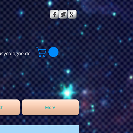
sycologne.de
ch
More