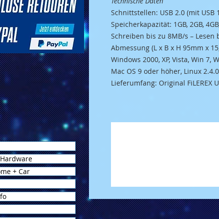
Technische Daten
Schnittstellen: USB 2.0 (mit USB 
Speicherkapazität: 1GB, 2GB, 4GB
Schreiben bis zu 8MB/s – Lesen 
Abmessung (L x B x H 95mm x 1
Windows 2000, XP, Vista, Win 7, 
Mac OS 9 oder höher, Linux 2.4.
Lieferumfang: Original FiLEREX
 Hardware
ome + Car
fo