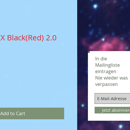
X Black(Red) 2.0
In die
Mailingliste
eintragen
Nie wieder was
verpassen
Jetzt abonnie
Add to Cart