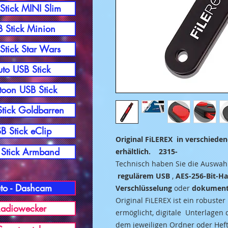
Stick MINI Slim
 Stick Minion
Stick Star Wars
to USB Stick
toon USB Stick
tick Goldbarren
B Stick eClip
Original FiLEREX in verschiede
Stick Armband
erhältlich. 2315-
Technisch haben Sie die Auswah
regulärem USB
,
AES-256-Bit-H
to - Dashcam
Verschlüsselung
oder
dokument
Original FiLEREX ist ein robuste
adiowecker
ermöglicht, digitale Unterlagen
dem jeweiligen Ordner oder Heft