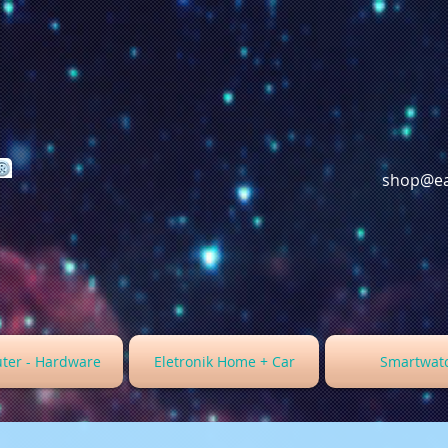
shop@ea
ter - Hardware
Eletronik Home + Car
Smartwat