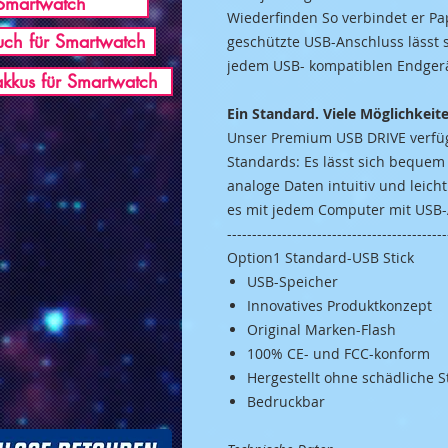
Smartwatch
Wiederfinden So verbindet er Pa
ch für Smartwatch
geschützte USB-Anschluss lässt 
jedem USB- kompatiblen Endger
akkus für Smartwatch
Ein Standard. Viele Möglichkeit
Unser Premium USB DRIVE verfügt
Standards: Es lässt sich bequem
analoge Daten intuitiv und leicht
es mit jedem Computer mit USB-
--------------------------------------------
Option1 Standard-USB Stick
USB-Speicher
Innovatives Produktkonzept
Original Marken-Flash
100% CE- und FCC-konform
Hergestellt ohne schädliche 
Bedruckbar