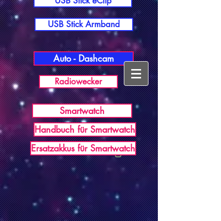
USB Stick eClip
USB Stick Armband
Auto - Dashcam
Radiowecker
Smartwatch
Handbuch für Smartwatch
USB Germany
Ersatzakkus für Smartwatch