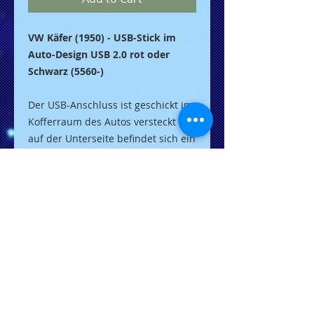
VW Käfer (1950) - USB-Stick im
Auto-Design USB 2.0 rot oder
Schwarz (5560-)
Der USB-Anschluss ist geschickt im
Kofferraum des Autos versteckt -
auf der Unterseite befindet sich ein
Schieber, durch den der USB-
Anschluss herausgezogen werden
kann. Er wird direkt an einen
beliebigen USB-Anschluss Ihres
Computers angeschlossen. Ihr
Computer erkennt das neue
Laufwerk sofort und kann ohne
Gerätetreiber verwendet werden.
Eigenschaften:
Rote Karosserie