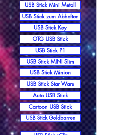
USB Stick Mini Metall
USB Stick zum Abheften
USB Stick Key
OTG USB Stick
USB Stick P1
USB Stick MINI Slim
USB Stick Minion
USB Stick Star Wars
Auto USB Stick
Cartoon USB Stick
USB Stick Goldbarren